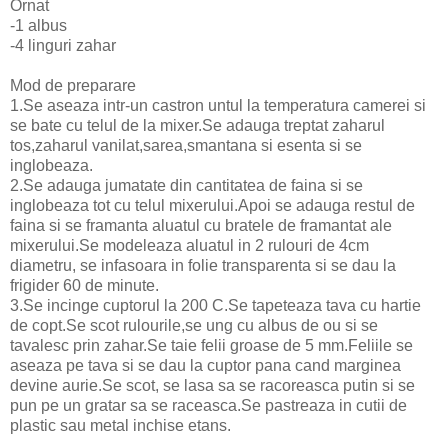
Ornat
-1 albus
-4 linguri zahar
Mod de preparare
1.Se aseaza intr-un castron untul la temperatura camerei si
se bate cu telul de la mixer.Se adauga treptat zaharul
tos,zaharul vanilat,sarea,smantana si esenta si se
inglobeaza.
2.Se adauga jumatate din cantitatea de faina si se
inglobeaza tot cu telul mixerului.Apoi se adauga restul de
faina si se framanta aluatul cu bratele de framantat ale
mixerului.Se modeleaza aluatul in 2 rulouri de 4cm
diametru, se infasoara in folie transparenta si se dau la
frigider 60 de minute.
3.Se incinge cuptorul la 200 C.Se tapeteaza tava cu hartie
de copt.Se scot rulourile,se ung cu albus de ou si se
tavalesc prin zahar.Se taie felii groase de 5 mm.Feliile se
aseaza pe tava si se dau la cuptor pana cand marginea
devine aurie.Se scot, se lasa sa se racoreasca putin si se
pun pe un gratar sa se raceasca.Se pastreaza in cutii de
plastic sau metal inchise etans.